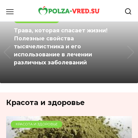
Перейти
к
содержанию
ТРАВЫ И РАСТЕНИЯ
Трава, которая спасает жизни!
Полезные свойства
тысячелистника и его
использование в лечении
различных заболеваний
Красота и здоровье
КРАСОТА И ЗДОРОВЬЕ