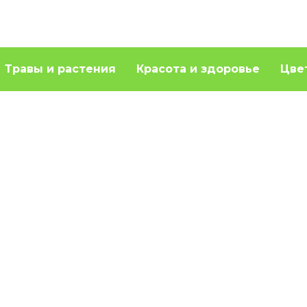
Травы и растения
Красота и здоровье
Цве
ьза молотой гречки
Питательный и
ефиром натощак
полезный кускус. Ка
его правильно