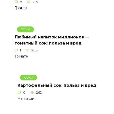
0
257
Гранат
СОКИ
Любимый напиток миллионов —
томатный сок: польза и вред
1
260
Томатн
СОКИ
Картофельный сок: польза и вред
0
262
На наши