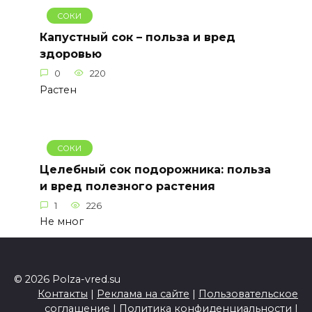
СОКИ
Капустный сок – польза и вред
здоровью
0
220
Растен
СОКИ
Целебный сок подорожника: польза
и вред полезного растения
1
226
Не мног
© 2026 Polza-vred.su
Контакты
|
Реклама на сайте
|
Пользовательское
соглашение
|
Политика конфиденциальности
|