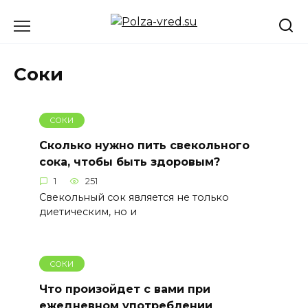
Перейти
к
содержанию
Соки
СОКИ
Сколько нужно пить свекольного
сока, чтобы быть здоровым?
1
251
Свекольный сок является не только
диетическим, но и
СОКИ
Что произойдет с вами при
ежедневном употреблении