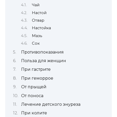
Чай
Настой
Отвар
Настойка
Мазь
Сок
Противопоказания
Польза для женщин
При гастрите
При геморрое
От прыщей
От поноса
Лечение детского энуреза
При колите