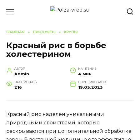
Перейти
к
содержанию
ГЛАВНАЯ
»
ПРОДУКТЫ
»
КРУПЫ
Красный рис в борьбе
холестерином
АВТОР
НА ЧТЕНИЕ
Admin
4 мин
ПРОСМОТРОВ
ОПУБЛИКОВАНО
216
19.03.2023
Красный рис наделен уникальными
природными свойствами, которые
раскрываются при дополнительной обработке
зерен. В восточной медицине его эффективно