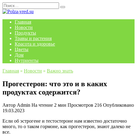
Перейти
Search
к
for:
содержанию
Главная
Новости
Продукты
Травы и растения
Красота и здоровье
Цветы
Дом
Нутриенты
Главная
»
Новости
»
Важно знать
Прогестерон: что это и в каких
продуктах содержится?
Автор
Admin
На чтение
2 мин
Просмотров
216
Опубликовано
19.03.2023
Если об эстрогене и тестостероне нам известно достаточно
много, то о таком гормоне, как прогестерон, знают далеко не
все.