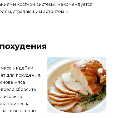
аниями костной системы. Рекомендуется
людям, страдающим артритом и
 похудения
 мясо индейки
иет для похудения.
основе мяса
 вреда сбросить
ожительно
иета принесла
ь важные основы: