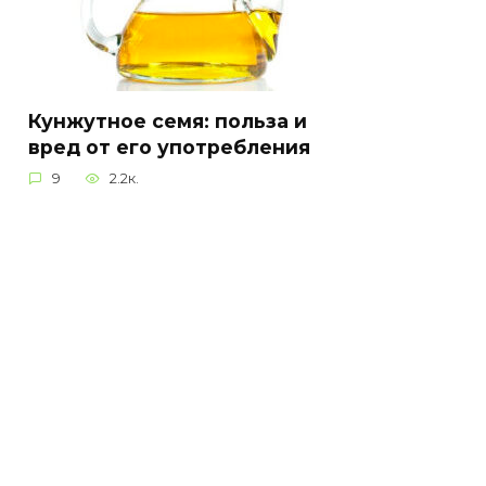
Кунжутное семя: польза и
вред от его употребления
9
2.2к.