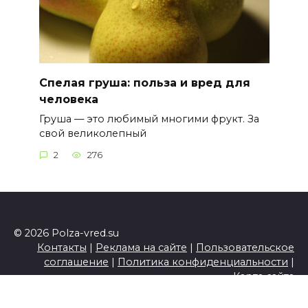
Спелая груша: польза и вред для
человека
Груша — это любимый многими фрукт. За
свой великолепный
2
276
© 2026 Polza-vred.su
Контакты
|
Реклама на сайте
|
Пользовательское
соглашение
|
Политика конфиденциальности
|
Карта сайта