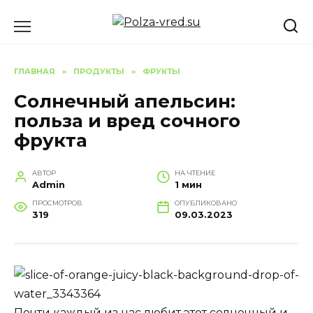
Перейти
к
содержанию
ГЛАВНАЯ
»
ПРОДУКТЫ
»
ФРУКТЫ
Cолнечный апельсин:
польза и вред сочного
фрукта
АВТОР
НА ЧТЕНИЕ
Admin
1 мин
ПРОСМОТРОВ
ОПУБЛИКОВАНО
319
09.03.2023
Почти каждый из нас любит этот солнечный и