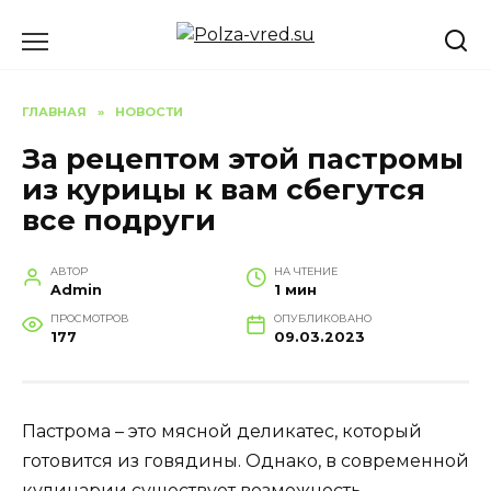
Перейти
к
содержанию
ГЛАВНАЯ
»
НОВОСТИ
За рецептом этой пастромы
из курицы к вам сбегутся
все подруги
АВТОР
НА ЧТЕНИЕ
Admin
1 мин
ПРОСМОТРОВ
ОПУБЛИКОВАНО
177
09.03.2023
Пастрома – это мясной деликатес, который
готовится из говядины. Однако, в современной
кулинарии существует возможность