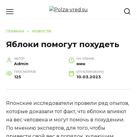
Перейти
к
содержанию
ГЛАВНАЯ
»
НОВОСТИ
Яблоки помогут похудеть
АВТОР
НА ЧТЕНИЕ
Admin
мин
ПРОСМОТРОВ
ОПУБЛИКОВАНО
125
10.03.2023
Японские исследователи провели ряд опытов,
которые доказали тот факт, что яблоки влияют
на вес человека и могут помочь в похудении.
По мнению экспертов, для того, чтобы
привести свой вес в порядок, худеющим