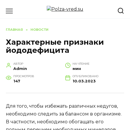
Перейти
к
содержанию
ГЛАВНАЯ
»
НОВОСТИ
Характерные признаки
йододефицита
АВТОР
НА ЧТЕНИЕ
Admin
мин
ПРОСМОТРОВ
ОПУБЛИКОВАНО
147
10.03.2023
Для того, чтобы избежать различных недугов,
необходимо следить за балансом в организме.
В частности, необходимо обогащать его
полным перечнем необходимых минералов.