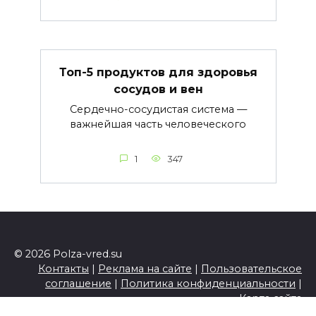
Топ-5 продуктов для здоровья
сосудов и вен
Сердечно-сосудистая система —
важнейшая часть человеческого
1
347
© 2026 Polza-vred.su
Контакты
|
Реклама на сайте
|
Пользовательское
соглашение
|
Политика конфиденциальности
|
Карта сайта