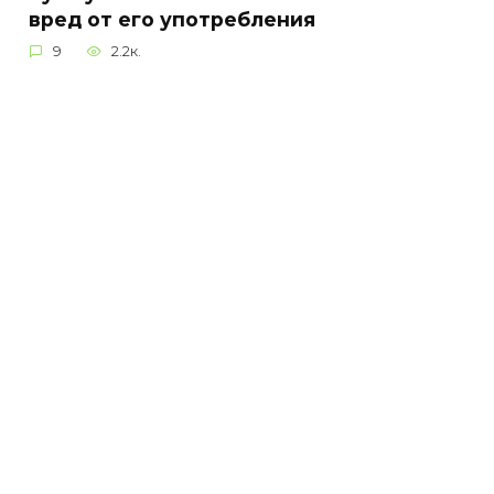
вред от его употребления
9
2.2к.