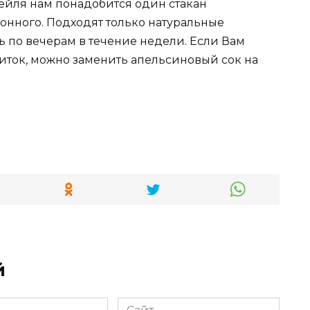
ейля нам понадобится один стакан
онного. Подходят только натуральные
ь по вечерам в течение недели. Если Вам
питок, можно заменить апельсиновый сок на
й
Сайт