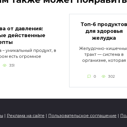
Топ-6 продукто
ва от давления:
для здоровья
ые действенные
желудка
епты
Желудочно-кишечны
а – уникальный продукт, в
тракт — система в
ром есть огромное
организме, которая
351
0
302
ты
|
Реклама на сайте
|
Пользовательское соглашение
|
По