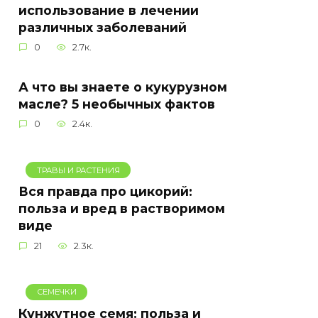
использование в лечении
различных заболеваний
0
2.7к.
А что вы знаете о кукурузном
масле? 5 необычных фактов
0
2.4к.
ТРАВЫ И РАСТЕНИЯ
Вся правда про цикорий:
польза и вред в растворимом
виде
21
2.3к.
СЕМЕЧКИ
Кунжутное семя: польза и