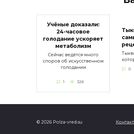
Учёные доказали:
Тык
24-часовое
сам
голодание ускоряет
рец
метаболизм
Тыкв
Сейчас ведётся много
кото
споров об искусственном
голодании
0
1
326
© 2026 Polza-vred.su
Контак