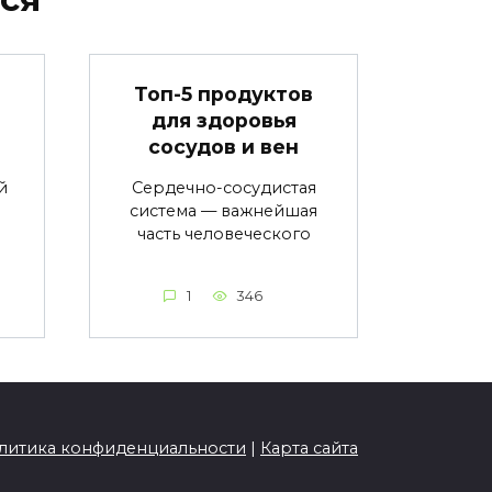
в
Топ-5 продуктов
для здоровья
сосудов и вен
й
Сердечно-сосудистая
система — важнейшая
часть человеческого
1
346
литика конфиденциальности
|
Карта сайта