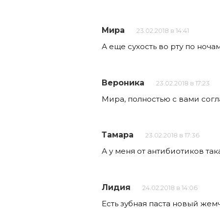
Мира
23.02.2018 в 14:41
А еще сухость во рту по ночам
Вероника
23.02.2018 в 17:23
Мира, полностью с вами соглас
Тамара
23.02.2018 в 17:36
А у меня от антибиотиков так
Лидия
24.02.2018 в 14:06
Есть зубная паста новый жем