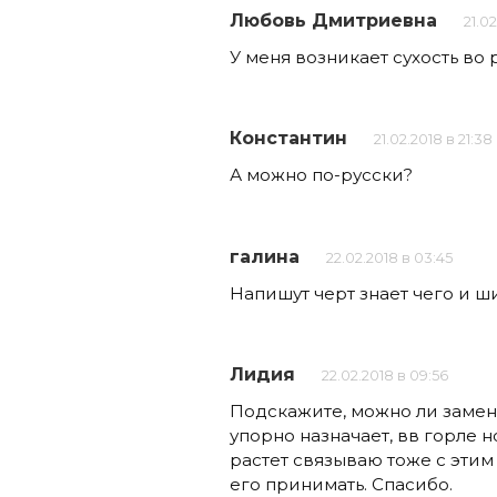
Любовь Дмитриевна
21.02
У меня возникает сухость во
Константин
21.02.2018 в 21:38
А можно по-русски?
галина
22.02.2018 в 03:45
Напишут черт знает чего и 
Лидия
22.02.2018 в 09:56
Подскажите, можно ли замен
упорно назначает, вв горле н
растет связываю тоже с этим 
его принимать. Спасибо.