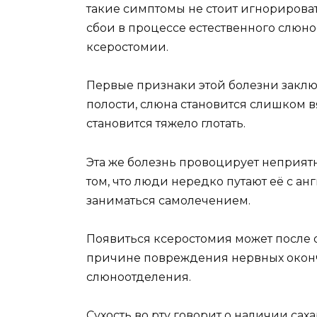
такие симптомы не стоит игнорирова
сбои в процессе естественного слюно
ксеростомии.
Первые признаки этой болезни закл
полости, слюна становится слишком в
становится тяжело глотать.
Эта же болезнь провоцирует неприятны
том, что люди нередко путают её с ан
заниматься самолечением.
Появиться ксеростомия может после 
причине повреждения нервных оконч
слюноотделения.
Сухость во рту говорит о наличии саха