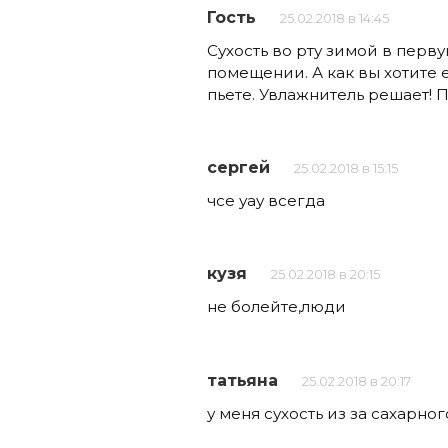
Гость
25.02.2018 в 14:45
Сухость во рту зимой в перв
помещении. А как вы хотите 
пьете. Увлажнитель решает! П
сергей
25.02.2018 в 15:15
чсе уау всегда
кузя
25.02.2018 в 20:15
не болейте,люди
татьяна
25.02.2018 в 20:17
у меня сухость из за сахарно