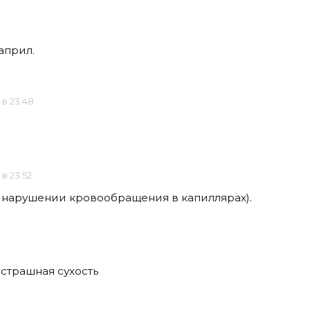
април.
 в 23:48
 в 23:52
о нарушении кровообращения в капиллярах).
страшная сухость