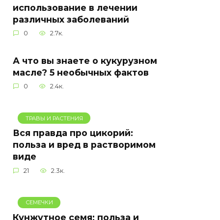
использование в лечении
различных заболеваний
0
2.7к.
А что вы знаете о кукурузном
масле? 5 необычных фактов
0
2.4к.
ТРАВЫ И РАСТЕНИЯ
Вся правда про цикорий:
польза и вред в растворимом
виде
21
2.3к.
СЕМЕЧКИ
Кунжутное семя: польза и