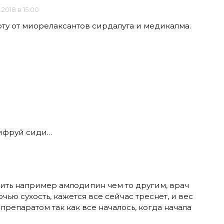
.2018 в 15:00
 рту от миорелаксантов сирдалута и медикалма.
шифруй сиди…
ить например амлодипин чем то другим, врач
очью сухость, кажется все сейчас треснет, и вес
препаратом так как все началось, когда начала