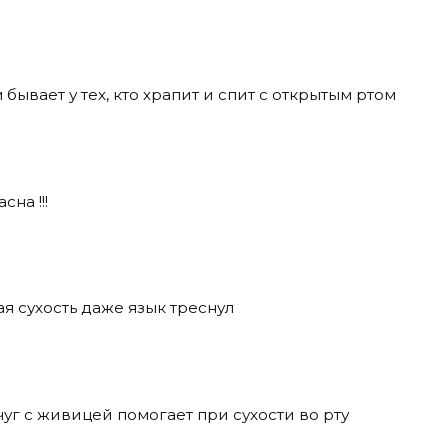
 бывает у тех, кто храпит и спит с открытым ртом
на !!!
ая сухость даже язык треснул
чуг с живицей помогает при сухости во рту