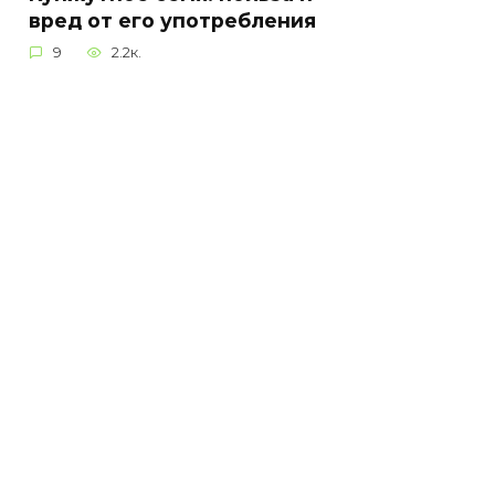
вред от его употребления
9
2.2к.