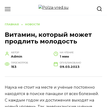
Перейти
к
содержанию
ГЛАВНАЯ
»
НОВОСТИ
Витамин, который может
продлить молодость
АВТОР
НА ЧТЕНИЕ
Admin
1 мин
ПРОСМОТРОВ
ОПУБЛИКОВАНО
153
09.03.2023
Наука не стоит на месте и учёные постоянно
находятся в поиске панацеи от всех болезней.
С каждым годом их достижения выходят на
новый уровень. Так, американские учёные