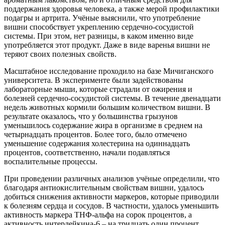
поддержания здоровья человека, а также мерой профилактики
подагры и артрита. Учёные выяснили, что употребление
вишни способствует укреплению сердечно-сосудистой
системы. При этом, нет разницы, в каком именно виде
употребляется этот продукт. Даже в виде варенья вишни не
теряют своих полезных свойств.
Масштабное исследование проходило на базе Мичиганского
университета. В эксперименте были задействованы
лабораторные мыши, которые страдали от ожирения и
болезней сердечно-сосудистой системы. В течение двенадцати
недель животных кормили большим количеством вишни. В
результате оказалось, что у большинства грызунов
уменьшилось содержание жира в организме в среднем на
четырнадцать процентов. Более того, было отмечено
уменьшение содержания холестерина на одиннадцать
процентов, соответственно, начали подавляться
воспалительные процессы.
При проведении различных анализов учёные определили, что
благодаря антиокислительным свойствам вишни, удалось
добиться снижения активности маркеров, которые приводили
к болезням сердца и сосудов. В частности, удалось уменьшить
активность маркера ТНФ-альфа на сорок процентов, а
активность интерлейкина-6 – на тридцать один процент.