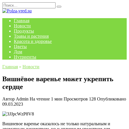
Перейти
Search
к
for:
содержанию
Главная
Новости
Продукты
Травы и растения
Красота и здоровье
Цветы
Дом
Нутриенты
Главная
»
Новости
Вишнёвое варенье может укрепить
сердце
Автор
Admin
На чтение
1 мин
Просмотров
128
Опубликовано
09.03.2023
Вишневое варенье оказалось не только натуральным и
ароматным лакомством, но и отличным средством для