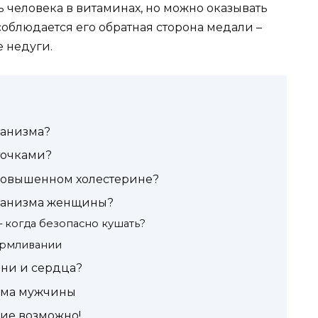
 человека в витаминах, но можно оказывать
соблюдается его обратная сторона медали –
 недуги.
ганизма?
точками?
повышенном холестерине?
рганизма женщины?
 когда безопасно кушать?
армливании
ени и сердца?
зма мужчины
ие возможно!