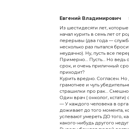
Евгений Владимирович
Из шестидесяти лет, которые 
начал курить в семь лет от ро
перерывы (два года — служба
несколько раз пытался бросить
неудачно). Ну, пусть все пер
Примерно… Пусть… Но ведь ос
срок, и очень приличный сро
приходит?
Курить вредно. Согласен. Но 
грамотнее и чуть убедительн
страшилки про рак… Смешно
Один врач ( онколог, кстати) с
— У каждого человека в орга
доживает до того момента, к
успевают умереть ДО того, к
какого-нибудь другого неду