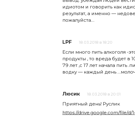
Вывод: убеждая людей вести
идиотом и говорить как иди
результат, а именно — недов
пожалуйста…
LPF
18.03.2018 в 18:20
Если много пить алкоголя -эт
продукты , то вреда будет в
79 лет ,с 17 лет начала пить .п
водку — каждый день …молоч
Люсик
18.03.2018 в 20:01
Приятный день! Руслик
https://drive.google.com/file