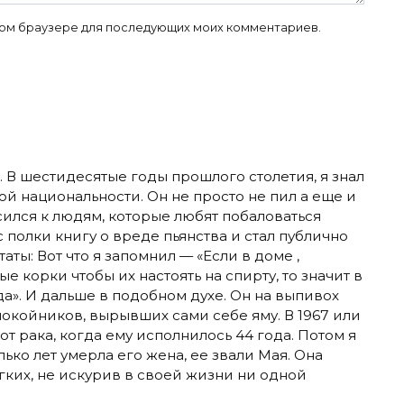
 этом браузере для последующих моих комментариев.
. В шестидесятые годы прошлого столетия, я знал
й национальности. Он не просто не пил а еще и
ился к людям, которые любят побаловаться
 полки книгу о вреде пьянства и стал публично
аты: Вот что я запомнил — «Если в доме ,
 корки чтобы их настоять на спирту, то значит в
а». И дальше в подобном духе. Он на выпивох
покойников, вырывших сами себе яму. В 1967 или
 от рака, когда ему исполнилось 44 года. Потом я
ько лет умерла его жена, ее звали Мая. Она
егких, не искурив в своей жизни ни одной