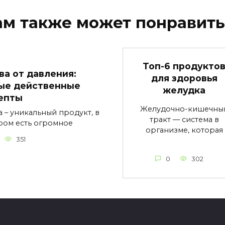
ам также может понравить
Топ-6 продукто
ва от давления:
для здоровья
ые действенные
желудка
епты
Желудочно-кишечны
а – уникальный продукт, в
тракт — система в
ром есть огромное
организме, которая
351
0
302