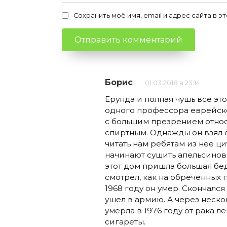
Сохранить моё имя, email и адрес сайта в
Борис
01.03.2018 в 23:14
Ерунда и полная чушь все это
одного профессора еврейско
с большим презрением относ
спиртным. Однажды он взял с
читать нам ребятам из нее цит
начинают сушить апельсиновые
этот дом пришла большая бед
смотрел, как на обреченных 
1968 году он умер. Скончался
ушел в армию. А через нескол
умерла в 1976 году от рака л
сигареты.