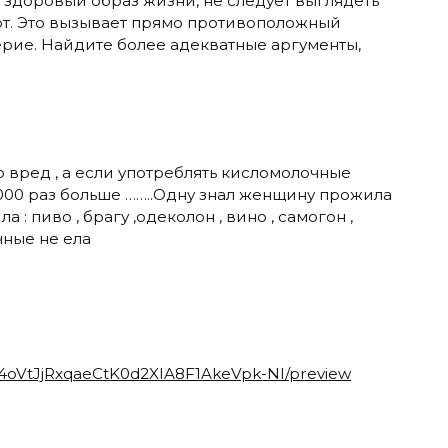
 здоровый образ жизни, не следует выглядеть
от. Это вызывает прямо противоположный
ерие. Найдите более адекватные аргументы,
о вред , а если употреблять кисломолочные
 1000 раз больше ……..Одну знал женщину прожила
ила : пиво , брагу ,одеколон , вино , самогон ,
ные не ела
/d/14oVtJjRxqaeCtK0d2XIA8F1AkeVpk-NI/preview