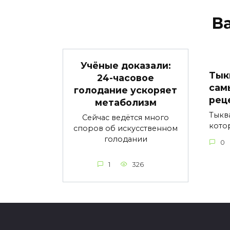
В
Учёные доказали:
Тык
24-часовое
сам
голодание ускоряет
рец
метаболизм
Тыкв
Сейчас ведётся много
кото
споров об искусственном
голодании
0
1
326