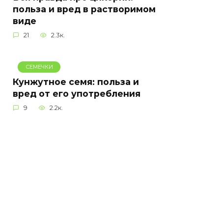
польза и вред в растворимом
виде
21
2.3к.
СЕМЕЧКИ
Кунжутное семя: польза и
вред от его употребления
9
2.2к.