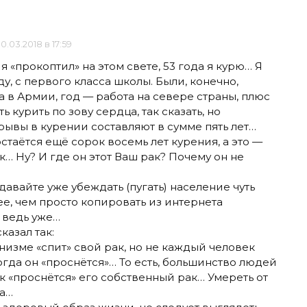
10.03.2018 в 17:59
я «прокоптил» на этом свете, 53 года я курю… Я
ду, с первого класса школы. Были, конечно,
 в Армии, год — работа на севере страны, плюс
 курить по зову сердца, так сказать, но
ерывы в курении составляют в сумме пять лет…
таётся ещё сорок восемь лет курения, а это —
к… Ну? И где он этот Ваш рак? Почему он не
давайте уже убеждать (пугать) население чуть
ее, чем просто копировать из интернета
 ведь уже…
казал так:
низме «спит» свой рак, но не каждый человек
огда он «проснётся»… То есть, большинство людей
ак «проснётся» его собственный рак… Умереть от
га…