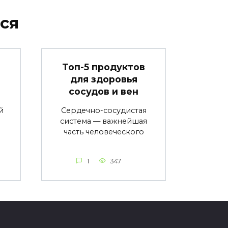
ся
в
Топ-5 продуктов
для здоровья
сосудов и вен
й
Сердечно-сосудистая
система — важнейшая
часть человеческого
1
347