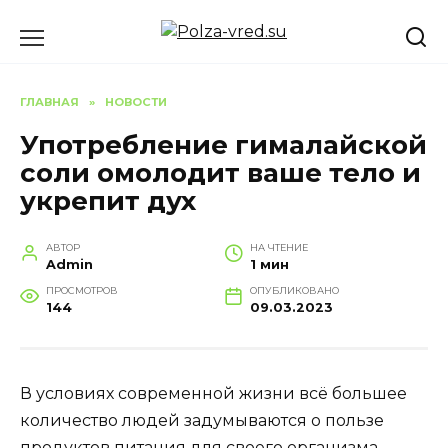
Перейти
к
содержанию
ГЛАВНАЯ
»
НОВОСТИ
Употребление гималайской
соли омолодит ваше тело и
укрепит дух
АВТОР
НА ЧТЕНИЕ
Admin
1 мин
ПРОСМОТРОВ
ОПУБЛИКОВАНО
144
09.03.2023
В условиях современной жизни всё большее
количество людей задумываются о пользе
продуктов питания для своего организма,