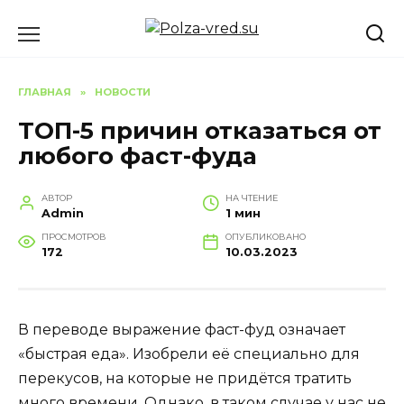
Перейти
к
содержанию
ГЛАВНАЯ
»
НОВОСТИ
ТОП-5 причин отказаться от
любого фаст-фуда
АВТОР
НА ЧТЕНИЕ
Admin
1 мин
ПРОСМОТРОВ
ОПУБЛИКОВАНО
172
10.03.2023
В переводе выражение фаст-фуд означает
«быстрая еда». Изобрели её специально для
перекусов, на которые не придётся тратить
много времени. Однако, в таком случае у нас не