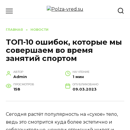
Перейти
к
содержанию
ГЛАВНАЯ
»
НОВОСТИ
ТОП-10 ошибок, которые мы
совершаем во время
занятий спортом
АВТОР
НА ЧТЕНИЕ
Admin
1 мин
ПРОСМОТРОВ
ОПУБЛИКОВАНО
158
09.03.2023
Сегодня растёт популярность на «сухое» тело,
ведь это смотрится куда более эстетично и
соблазнительно, нежели отвисший живот и