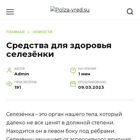
Перейти
к
содержанию
ГЛАВНАЯ
»
НОВОСТИ
Средства для здоровья
селезёнки
АВТОР
НА ЧТЕНИЕ
Admin
1 мин
ПРОСМОТРОВ
ОПУБЛИКОВАНО
191
09.03.2023
Селезёнка – это орган нашего тела, который
далеко не все ценят в должной степени.
Находится он в левом боку под рёбрами.
Селезёнку защищает от агрессивного влияния