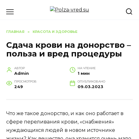
Перейти
к
содержанию
ГЛАВНАЯ
»
КРАСОТА И ЗДОРОВЬЕ
Сдача крови на донорство –
польза и вред процедуры
АВТОР
НА ЧТЕНИЕ
Admin
1 мин
ПРОСМОТРОВ
ОПУБЛИКОВАНО
249
09.03.2023
Что же такое донорство, и как оно работает в
сфере переливания крови, «снабжения»
нуждающихся людей в новом источнике
жизни? Как вещество, она хранится очень мало