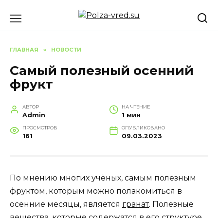
Перейти
к
содержанию
ГЛАВНАЯ
»
НОВОСТИ
Самый полезный осенний
фрукт
АВТОР
НА ЧТЕНИЕ
Admin
1 мин
ПРОСМОТРОВ
ОПУБЛИКОВАНО
161
09.03.2023
По мнению многих учёных, самым полезным
фруктом, которым можно полакомиться в
осенние месяцы, является
гранат
. Полезные
вещества, которые содержатся в его структуре,