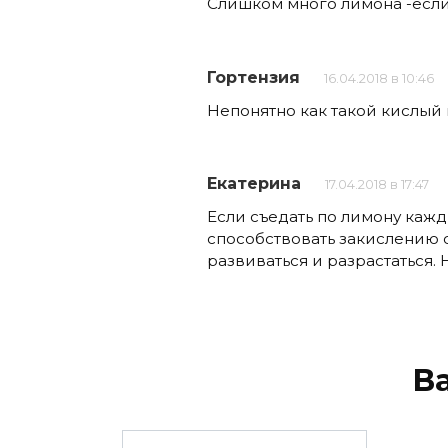
Слишком много лимона -если 
Гортензия
16.04.2018 в 10:46
Непонятно как такой кислый
Екатерина
17.04.2018 в 17:47
Если съедать по лимону кажд
способствовать закислению 
развиваться и разрастаться.
В