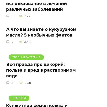
использование в лечении
различных заболеваний
0
2.7к.
А что вы знаете о кукурузном
масле? 5 необычных фактов
0
2.4к.
ТРАВЫ И РАСТЕНИЯ
Вся правда про цикорий:
польза и вред в растворимом
виде
21
2.3к.
СЕМЕЧКИ
Кунжутное семя: польза и