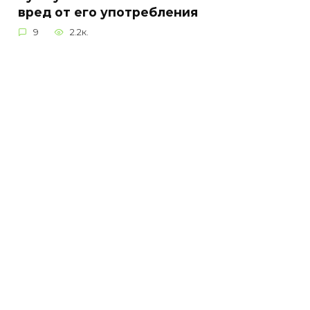
вред от его употребления
9
2.2к.