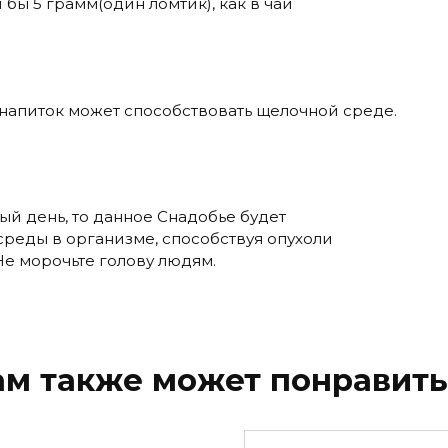
бы 5 грамм(один ломтик), как в чай
 напиток может способствовать щелочной среде.
ый день, то данное Снадобье будет
среды в организме, способствуя опухоли
 Не морочьте голову людям.
ам также может понравить