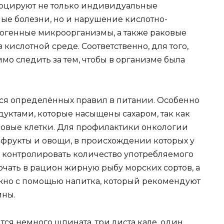
воцируют не только индивидуальные
ые болезни, но и нарушение кислотно-
атогенные микроорганизмы, а также раковые
кислотной среде. Соответственно, для того,
имо следить за тем, чтобы в организме была
ся определённых правил в питании. Особенно
уктами, которые насыщены сахаром, так как
ковые клетки. Для профилактики онкологии
 фрукты и овощи, в происхождении которых у
о контролировать количество употребляемого
ючать в рацион жирную рыбу морских сортов, а
ожно с помощью напитка, который рекомендуют
ины.
ся немного шпината, три листа кале, один