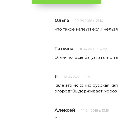
Ольга
10.04.2018 в 21:10
Что такое кале?И если нельз
Татьяна
11.04.2018 в 14:52
Отлично! Еще бы узнать что та
Я
12.04.2018 в 11:19
кале это исконно русская ка
огород*Выдерживает мороз д
Алексей
14.04.2018 в 13:19