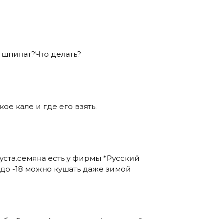
я шпинат?Что делать?
кое кале и где его взять.
пуста.семяна есть у фирмы *Русский
о -18 можно кушать даже зимой