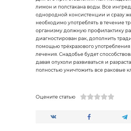
лимон и полстакана воды. Все ингре
однородной консистенции и сразу же
необходимо употреблять в течение тр
организму должную профилактику рак
диагностирован рак, дополнить тра
помощью трёхразового употребления 
лечения. Снадобье будет способство
давая опухоли развиваться и разраст
полностью уничтожить все раковые кл
Оцените статью