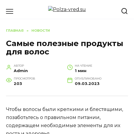
Перейти
к
содержанию
ГЛАВНАЯ
»
НОВОСТИ
Самые полезные продукты
для волос
АВТОР
НА ЧТЕНИЕ
Admin
1 мин
ПРОСМОТРОВ
ОПУБЛИКОВАНО
203
09.03.2023
Чтобы волосы были крепкими и блестящими,
позаботьтесь о правильном питании,
содержащем необходимые элементы для их
роста и здоровья.