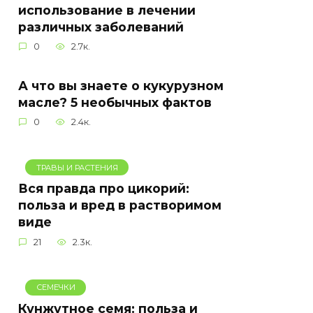
использование в лечении
различных заболеваний
0
2.7к.
А что вы знаете о кукурузном
масле? 5 необычных фактов
0
2.4к.
ТРАВЫ И РАСТЕНИЯ
Вся правда про цикорий:
польза и вред в растворимом
виде
21
2.3к.
СЕМЕЧКИ
Кунжутное семя: польза и