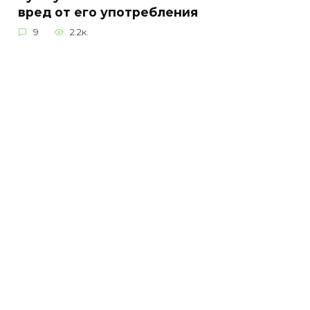
вред от его употребления
9
2.2к.