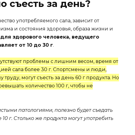
о съесть за день?
ество употребляемого сала, зависит от
зма и состояния здоровья, образа жизни и
 для здорового человека, ведущего
ляет от 10 до 30 г
.
сутствуют проблемы с лишним весом, время от
цией сала
более 30 г.
Спортсмены и люди,
труду, могут съесть за день
60 г продукта.
Но
ревышать количество 100 г, чтобы не
стыми патологиями, полезно будет съедать
 10 г. Столько же продукта могут употребить