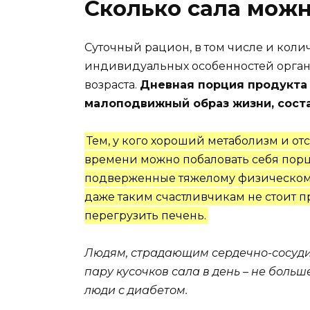
Сколько сала можн
Суточный рацион, в том числе и колич
индивидуальных особенностей органи
возраста.
Дневная порция продукта
малоподвижный образ жизни, состав
Тем, у кого хороший метаболизм и от
времени можно побаловать себя пор
подверженные тяжелому физическому 
даже таким счастливчикам не стоит п
перегрузить печень.
Людям, страдающим сердечно-сосуди
пару кусочков сала в день – не больше
люди с диабетом.