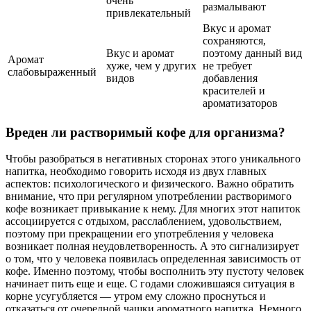
очень
размалывают
привлекательный
Вкус и аромат
сохраняются,
Вкус и аромат
поэтому данный вид
Аромат
хуже, чем у других
не требует
слабовыраженный
видов
добавления
красителей и
ароматизаторов
Вреден ли растворимый кофе для организма?
Чтобы разобраться в негативных сторонах этого уникального
напитка, необходимо говорить исходя из двух главных
аспектов: психологического и физического. Важно обратить
внимание, что при регулярном употреблении растворимого
кофе возникает привыкание к нему. Для многих этот напиток
ассоциируется с отдыхом, расслаблением, удовольствием,
поэтому при прекращении его употребления у человека
возникает полная неудовлетворенность. А это сигнализирует
о том, что у человека появилась определенная зависимость от
кофе. Именно поэтому, чтобы восполнить эту пустоту человек
начинает пить еще и еще. С годами сложившаяся ситуация в
корне усугубляется — утром ему сложно проснуться и
отказаться от очередной чашки ароматного напитка. Немного