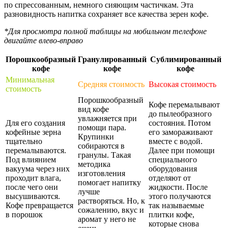
по спрессованным, немного сияющим частичкам. Эта
разновидность напитка сохраняет все качества зерен кофе.
*Для просмотра полной таблицы на мобильном телефоне
двигайте влево-вправо
Порошкообразный
Гранулированный
Сублимированный
кофе
кофе
кофе
Минимальная
Средняя стоимость
Высокая стоимость
стоимость
Порошкообразный
Кофе перемалывают
вид кофе
до пылеобразного
увлажняется при
Для его создания
состояния. Потом
помощи пара.
кофейные зерна
его замораживают
Крупинки
тщательно
вместе с водой.
собираются в
перемалываются.
Далее при помощи
гранулы. Такая
Под влиянием
специального
методика
вакуума через них
оборудования
изготовления
проходит влага,
отделяют от
помогает напитку
после чего они
жидкости. После
лучше
высушиваются.
этого получаются
растворяться. Но, к
Кофе превращается
так называемые
сожалению, вкус и
в порошок
плитки кофе,
аромат у него не
которые снова