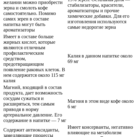
желании можно приобрести
стабилизаторы, красители,
зерна и смолоть кофе
ароматизаторы и прочие
самостоятельно. Помимо
химические добавки. Для его
самих зерен в составе
изготовления используются
напитка могут быть
самые недорогие зерна
ароматизаторы
Имеет в составе больше
жирных кислот, которые
являются отличным
профилактическим
Калия в данном напитке около
средством,
69 мг
предотвращающим
появление раковых клеток. В
нем содержится около 115 мг
калия
Магний, входящий в состав
продукта, дает возможность
сосудам сужаться и
Магния в этом виде кофе около
расширяться, тем самым
6 мг
приводя в норму
артериальное давление. Его
содержание в напитке — 7 мг
Имеет консерванты, негативно
Содержит антиоксиданты,
влияющие на метаболизм
замедляющие процессы