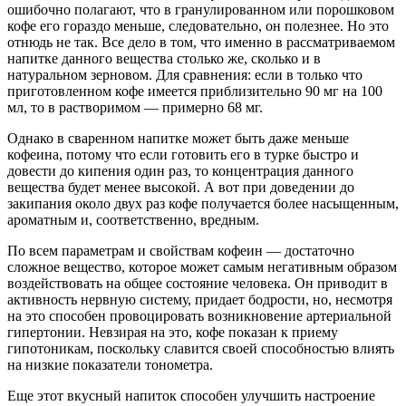
ошибочно полагают, что в гранулированном или порошковом
кофе его гораздо меньше, следовательно, он полезнее. Но это
отнюдь не так. Все дело в том, что именно в рассматриваемом
напитке данного вещества столько же, сколько и в
натуральном зерновом. Для сравнения: если в только что
приготовленном кофе имеется приблизительно 90 мг на 100
мл, то в растворимом — примерно 68 мг.
Однако в сваренном напитке может быть даже меньше
кофеина, потому что если готовить его в турке быстро и
довести до кипения один раз, то концентрация данного
вещества будет менее высокой. А вот при доведении до
закипания около двух раз кофе получается более насыщенным,
ароматным и, соответственно, вредным.
По всем параметрам и свойствам кофеин — достаточно
сложное вещество, которое может самым негативным образом
воздействовать на общее состояние человека. Он приводит в
активность нервную систему, придает бодрости, но, несмотря
на это способен провоцировать возникновение артериальной
гипертонии. Невзирая на это, кофе показан к приему
гипотоникам, поскольку славится своей способностью влиять
на низкие показатели тонометра.
Еще этот вкусный напиток способен улучшить настроение