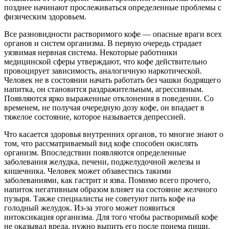
позднее начинают прослеживаться определенные проблемы с
физическим здоровьем.
Все разновидности растворимого кофе — опасные враги всех
органов и систем организма. В первую очередь страдает
уязвимая нервная система. Некоторые работники
медицинской сферы утверждают, что кофе действительно
провоцирует зависимость, аналогичную наркотической.
Человек не в состоянии начать работать без чашки бодрящего
напитка, он становится раздражительным, агрессивным.
Появляются ярко выраженные отклонения в поведении. Со
временем, не получая очередную дозу кофе, он впадает в
тяжелое состояние, которое называется депрессией.
Что касается здоровья внутренних органов, то многие знают о
том, что рассматриваемый вид кофе способен окислять
организм. Впоследствии появляются определенные
заболевания желудка, печени, поджелудочной железы и
кишечника. Человек может обзавестись такими
заболеваниями, как гастрит и язва. Помимо всего прочего,
напиток негативным образом влияет на состояние желчного
пузыря. Также специалисты не советуют пить кофе на
голодный желудок. Из-за этого может появиться
интоксикация организма. Для того чтобы растворимый кофе
не оказывал вреда, нужно выпить его после приема пищи.