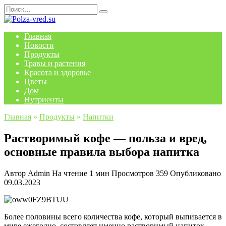
Перейти
Search
к
for:
содержанию
Главная
Новости
Продукты
Травы и растения
Красота и здоровье
Цветы
Дом
Нутриенты
Главная
»
Продукты
»
Напитки
Растворимый кофе — польза и вред,
основные правила выбора напитка
Автор
Admin
На чтение
1 мин
Просмотров
359
Опубликовано
09.03.2023
Более половины всего количества кофе, который выпивается в
мире ежегодно, составляет именно растворимый напиток.