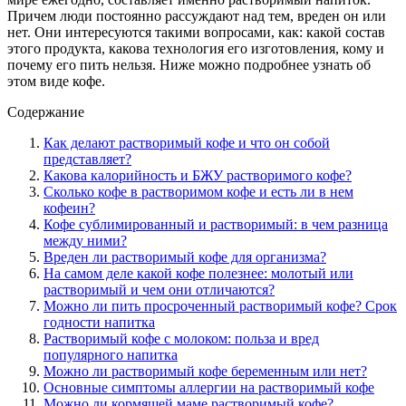
Причем люди постоянно рассуждают над тем, вреден он или
нет. Они интересуются такими вопросами, как: какой состав
этого продукта, какова технология его изготовления, кому и
почему его пить нельзя. Ниже можно подробнее узнать об
этом виде кофе.
Содержание
Как делают растворимый кофе и что он собой
представляет?
Какова калорийность и БЖУ растворимого кофе?
Сколько кофе в растворимом кофе и есть ли в нем
кофеин?
Кофе сублимированный и растворимый: в чем разница
между ними?
Вреден ли растворимый кофе для организма?
На самом деле какой кофе полезнее: молотый или
растворимый и чем они отличаются?
Можно ли пить просроченный растворимый кофе? Срок
годности напитка
Растворимый кофе с молоком: польза и вред
популярного напитка
Можно ли растворимый кофе беременным или нет?
Основные симптомы аллергии на растворимый кофе
Можно ли кормящей маме растворимый кофе?