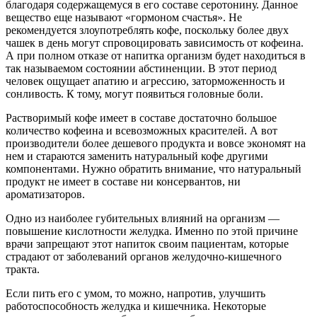
благодаря содержащемуся в его составе серотонину. Данное
вещество еще называют «гормоном счастья». Не
рекомендуется злоупотреблять кофе, поскольку более двух
чашек в день могут спровоцировать зависимость от кофеина.
А при полном отказе от напитка организм будет находиться в
так называемом состоянии абстиненции. В этот период
человек ощущает апатию и агрессию, заторможенность и
сонливость. К тому, могут появиться головные боли.
Растворимый кофе имеет в составе достаточно большое
количество кофеина и всевозможных красителей. А вот
производители более дешевого продукта и вовсе экономят на
нем и стараются заменить натуральный кофе другими
компонентами. Нужно обратить внимание, что натуральный
продукт не имеет в составе ни консервантов, ни
ароматизаторов.
Одно из наиболее губительных влияний на организм —
повышение кислотности желудка. Именно по этой причине
врачи запрещают этот напиток своим пациентам, которые
страдают от заболеваний органов желудочно-кишечного
тракта.
Если пить его с умом, то можно, напротив, улучшить
работоспособность желудка и кишечника. Некоторые