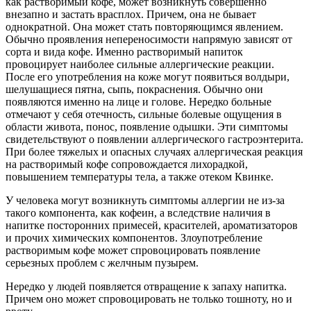
как растворимый кофе, может возникнуть совершенно
внезапно и застать врасплох. Причем, она не бывает
однократной. Она может стать повторяющимся явлением.
Обычно проявления непереносимости напрямую зависят от
сорта и вида кофе. Именно растворимый напиток
провоцирует наиболее сильные аллергические реакции.
После его употребления на коже могут появиться волдыри,
шелушащиеся пятна, сыпь, покраснения. Обычно они
появляются именно на лице и голове. Нередко больные
отмечают у себя отечность, сильные болевые ощущения в
области живота, понос, появление одышки. Эти симптомы
свидетельствуют о появлении аллергического гастроэнтерита.
При более тяжелых и опасных случаях аллергическая реакция
на растворимый кофе сопровождается лихорадкой,
повышением температуры тела, а также отеком Квинке.
У человека могут возникнуть симптомы аллергии не из-за
такого компонента, как кофеин, а вследствие наличия в
напитке посторонних примесей, красителей, ароматизаторов
и прочих химических компонентов. Злоупотребление
растворимым кофе может спровоцировать появление
серьезных проблем с желчным пузырем.
Нередко у людей появляется отвращение к запаху напитка.
Причем оно может спровоцировать не только тошноту, но и