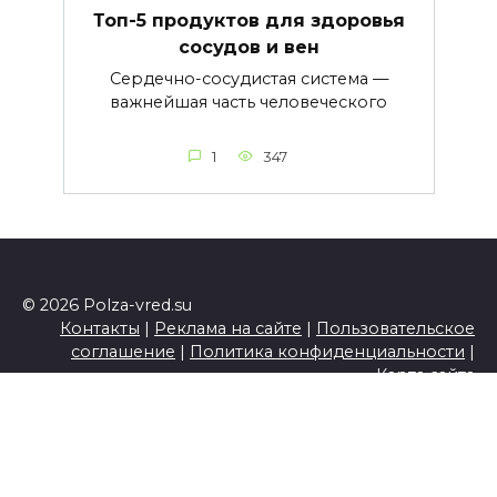
Топ-5 продуктов для здоровья
сосудов и вен
Сердечно-сосудистая система —
важнейшая часть человеческого
1
347
© 2026 Polza-vred.su
Контакты
|
Реклама на сайте
|
Пользовательское
соглашение
|
Политика конфиденциальности
|
Карта сайта