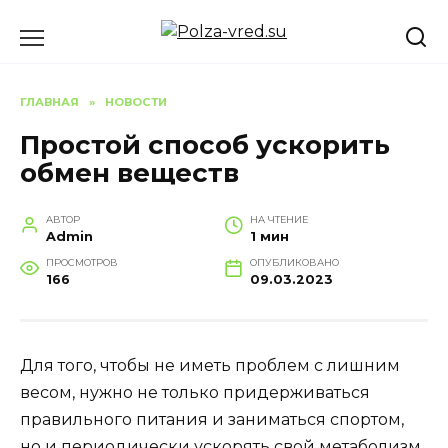
Перейти
к
содержанию
ГЛАВНАЯ
»
НОВОСТИ
Простой способ ускорить
обмен веществ
АВТОР
НА ЧТЕНИЕ
Admin
1 мин
ПРОСМОТРОВ
ОПУБЛИКОВАНО
166
09.03.2023
Для того, чтобы не иметь проблем с лишним
весом, нужно не только придерживаться
правильного питания и заниматься спортом,
но и периодически ускорять свой метаболизм,