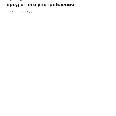
вред от его употребления
9
2.2к.