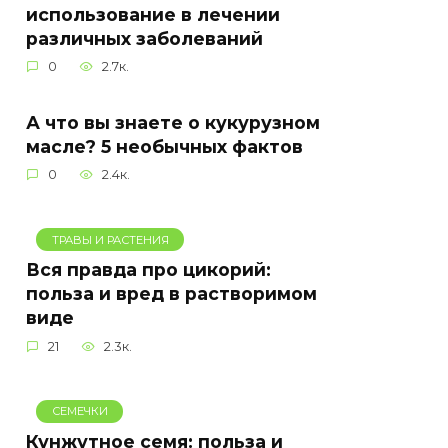
использование в лечении
различных заболеваний
0
2.7к.
А что вы знаете о кукурузном
масле? 5 необычных фактов
0
2.4к.
ТРАВЫ И РАСТЕНИЯ
Вся правда про цикорий:
польза и вред в растворимом
виде
21
2.3к.
СЕМЕЧКИ
Кунжутное семя: польза и