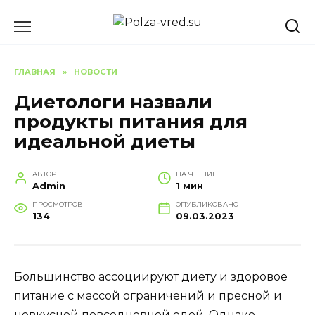
Перейти
к
содержанию
ГЛАВНАЯ
»
НОВОСТИ
Диетологи назвали
продукты питания для
идеальной диеты
АВТОР
НА ЧТЕНИЕ
Admin
1 мин
ПРОСМОТРОВ
ОПУБЛИКОВАНО
134
09.03.2023
Большинство ассоциируют диету и здоровое
питание с массой ограничений и пресной и
невкусной повседневной едой. Однако,