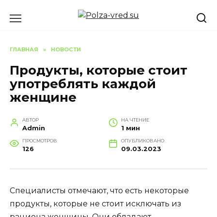
Перейти
к
содержанию
ГЛАВНАЯ
»
НОВОСТИ
Продукты, которые стоит
употреблять каждой
женщине
АВТОР
НА ЧТЕНИЕ
Admin
1 мин
ПРОСМОТРОВ
ОПУБЛИКОВАНО
126
09.03.2023
Специалисты отмечают, что есть некоторые
продукты, которые не стоит исключать из
рациона женщины. Они обладают