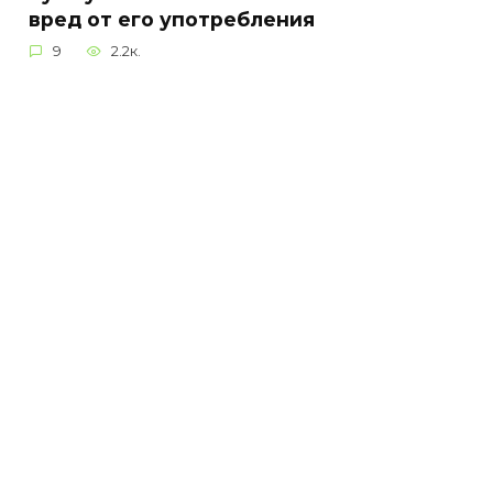
вред от его употребления
9
2.2к.