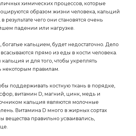
азличных химических процессов, которые
воцируются образом жизни человека, кальций
 в результате чего они становятся очень
йшем падении или нагрузке.
, богатые кальцием, будет недостаточно. Дело
е всасываются прямо из еды в кости человека.
альция и для того, чтобы укреплять
ь некоторым правилам.
тобы поддерживать костную ткань в порядке,
фор, витамин D, магний, цинк, медь и
точником кальция являются молочные
елень. Витамина D много в жирных сортах
обы вещества правильно усваивались,
це.