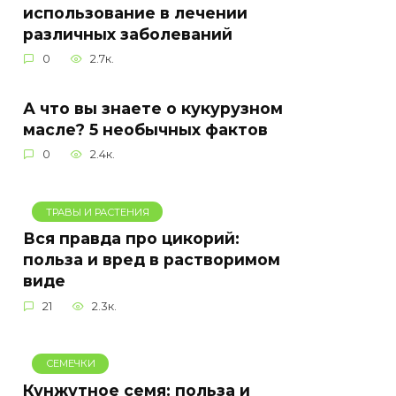
использование в лечении
различных заболеваний
0
2.7к.
А что вы знаете о кукурузном
масле? 5 необычных фактов
0
2.4к.
ТРАВЫ И РАСТЕНИЯ
Вся правда про цикорий:
польза и вред в растворимом
виде
21
2.3к.
СЕМЕЧКИ
Кунжутное семя: польза и