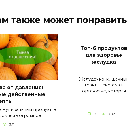
ам также может понравить
Топ-6 продукто
для здоровья
желудка
Желудочно-кишечны
тракт — система в
ва от давления:
организме, которая
ые действенные
епты
а – уникальный продукт, в
0
302
ром есть огромное
351