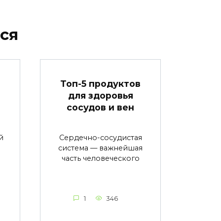
ся
в
Топ-5 продуктов
для здоровья
сосудов и вен
й
Сердечно-сосудистая
система — важнейшая
часть человеческого
1
346