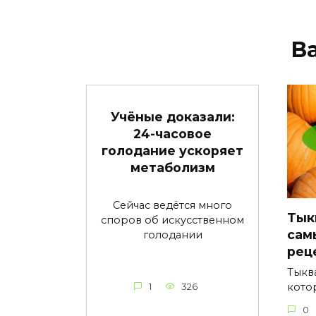
В
Учёные доказали:
24-часовое
голодание ускоряет
метаболизм
Сейчас ведётся много
Тык
споров об искусственном
сам
голодании
рец
Тыкв
кото
1
326
0