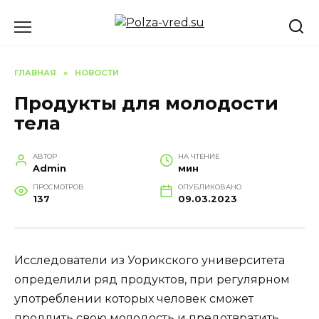
Перейти
к
содержанию
ГЛАВНАЯ
»
НОВОСТИ
Продукты для молодости
тела
АВТОР
НА ЧТЕНИЕ
Admin
мин
ПРОСМОТРОВ
ОПУБЛИКОВАНО
137
09.03.2023
Исследователи из Уорикского университета
определили ряд продуктов, при регулярном
употреблении которых человек сможет
продлить свою молодость и предотвратить