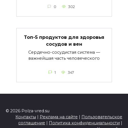
0
302
Топ-5 продуктов для здоровья
сосудов и вен
Сердечно-сосудистая система —
важнейшая часть человеческого
1
347
© 2026 Polza-vred.su
Контакты
|
Реклама на сайте
|
Пользовательское
соглашение
|
Политика конфиденциальности
|