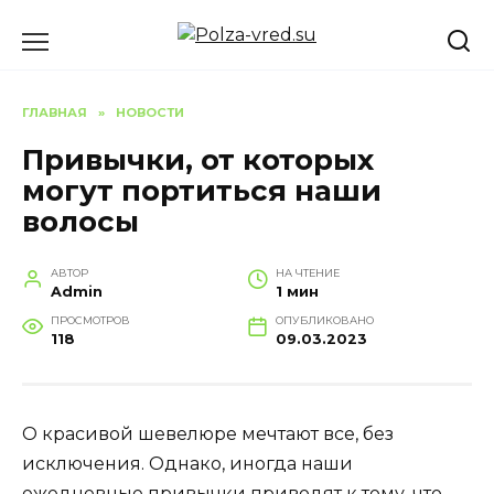
Перейти
к
содержанию
ГЛАВНАЯ
»
НОВОСТИ
Привычки, от которых
могут портиться наши
волосы
АВТОР
НА ЧТЕНИЕ
Admin
1 мин
ПРОСМОТРОВ
ОПУБЛИКОВАНО
118
09.03.2023
О красивой шевелюре мечтают все, без
исключения. Однако, иногда наши
ежедневные привычки приводят к тому, что