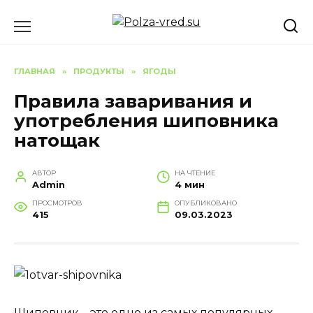
Перейти
к
содержанию
ГЛАВНАЯ
»
ПРОДУКТЫ
»
ЯГОДЫ
Правила заваривания и
употребления шиповника
натощак
АВТОР
НА ЧТЕНИЕ
Admin
4 мин
ПРОСМОТРОВ
ОПУБЛИКОВАНО
415
09.03.2023
Шиповник – это одно из самых популярных