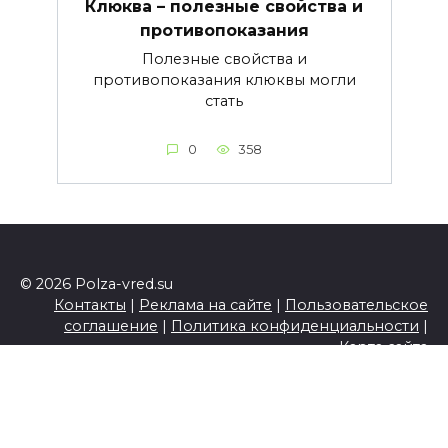
Клюква – полезные свойства и
противопоказания
Полезные свойства и
противопоказания клюквы могли
стать
0
358
© 2026 Polza-vred.su
Контакты
|
Реклама на сайте
|
Пользовательское
соглашение
|
Политика конфиденциальности
|
Карта сайта