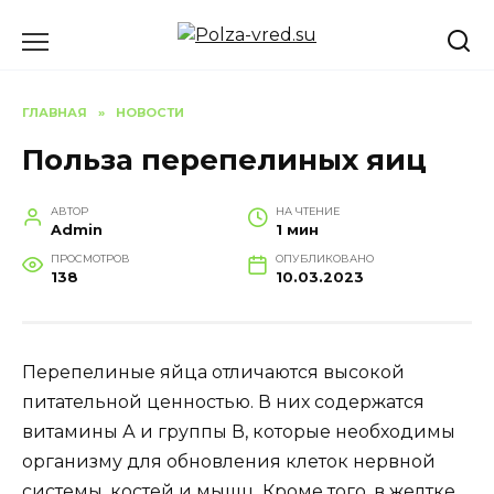
Перейти
к
содержанию
ГЛАВНАЯ
»
НОВОСТИ
Польза перепелиных яиц
АВТОР
НА ЧТЕНИЕ
Admin
1 мин
ПРОСМОТРОВ
ОПУБЛИКОВАНО
138
10.03.2023
Перепелиные яйца отличаются высокой
питательной ценностью. В них содержатся
витамины А и группы В, которые необходимы
организму для обновления клеток нервной
системы, костей и мышц. Кроме того, в желтке