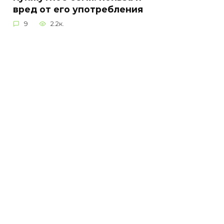
вред от его употребления
9
2.2к.