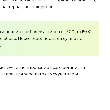
обавив в рацион специи и пряности: имбирь,
 пастернак, чеснок, укроп.
ишечник наиболее активен с 13:00 до 15:00
го обеда. После этого периода лучше не
у.
сит функционирование всего организма.
– гарантия хорошего самочувствие и