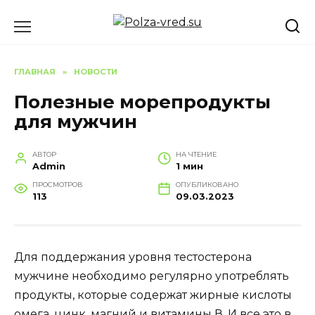
Перейти
к
содержанию
ГЛАВНАЯ
»
НОВОСТИ
Полезные морепродукты
для мужчин
АВТОР
НА ЧТЕНИЕ
Admin
1 мин
ПРОСМОТРОВ
ОПУБЛИКОВАНО
113
09.03.2023
Для поддержания уровня тестостерона
мужчине необходимо регулярно употреблять
продукты, которые содержат жирные кислоты
омега, цинк, магний и витамины В. И все это в