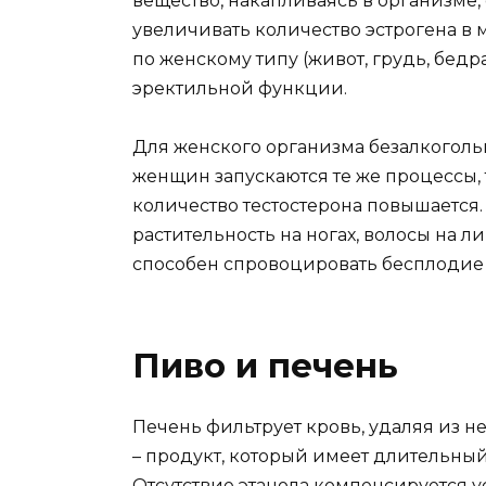
вещество, накапливаясь в организме,
увеличивать количество эстрогена в 
по женскому типу (живот, грудь, бед
эректильной функции.
Для женского организма безалкогольн
женщин запускаются те же процессы, т
количество тестостерона повышается.
растительность на ногах, волосы на л
способен спровоцировать бесплодие 
Пиво и печень
Печень фильтрует кровь, удаляя из 
– продукт, который имеет длительный
Отсутствие этанола компенсируется у