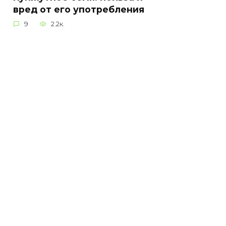
вред от его употребления
9
2.2к.