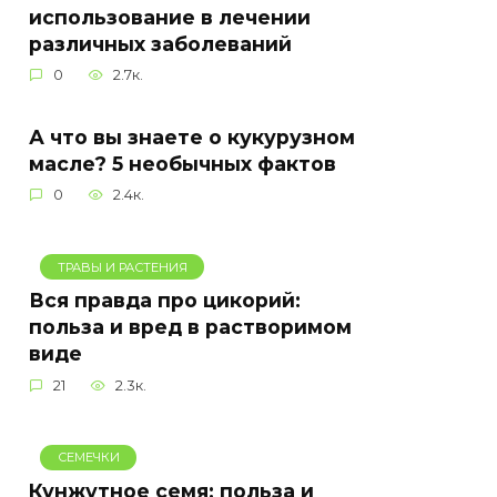
использование в лечении
различных заболеваний
0
2.7к.
А что вы знаете о кукурузном
масле? 5 необычных фактов
0
2.4к.
ТРАВЫ И РАСТЕНИЯ
Вся правда про цикорий:
польза и вред в растворимом
виде
21
2.3к.
СЕМЕЧКИ
Кунжутное семя: польза и