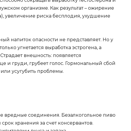
 способно сокращать выработку тестостерона и
мужском организме. Как результат – ожирение
ра), увеличение риска бесплодия, ухудшение
ый напиток опасности не представляет. Но у
олько угнетается выработка эстрогена, а
 Страдает внешность: появляется
ице и груди, грубеет голос. Гормональный сбой
или усугубить проблемы.
нее вредные соединения. Безалкогольное пиво
 срок хранения за счет консервантов.
силителями вкуса и запаха.