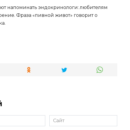
тают напоминать эндокринологи: любителям
ирение. Фраза «пивной живот» говорит о
а.
й
Сайт