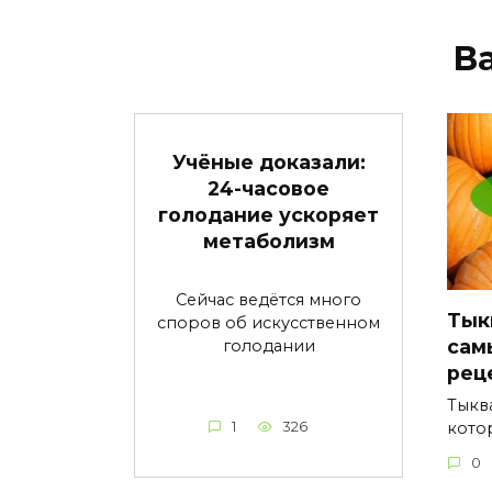
В
Учёные доказали:
24-часовое
голодание ускоряет
метаболизм
Сейчас ведётся много
Тык
споров об искусственном
сам
голодании
рец
Тыкв
кото
1
326
0