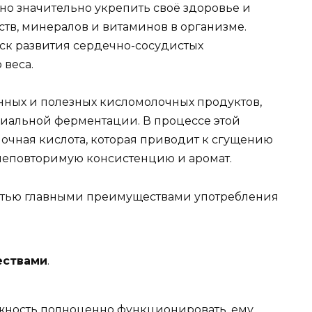
но значительно укрепить своё здоровье и
ств, минералов и витаминов в организме.
риск развития сердечно-сосудистых
 веса.
ённых и полезных кисломолочных продуктов,
риальной ферментации. В процессе этой
чная кислота, которая приводит к сгущению
 неповторимую консистенцию и аромат.
стью главными преимуществами употребления
ествами
.
ожность полноценно функционировать, ему