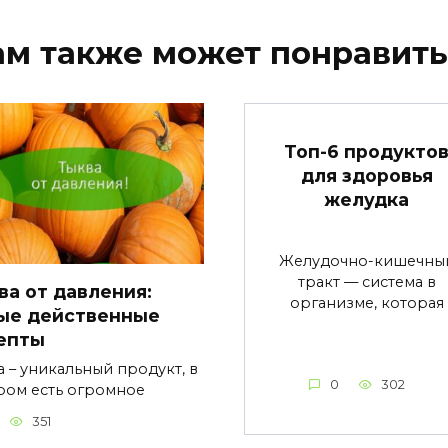
ам также может понравить
Топ-6 продукто
для здоровья
желудка
Желудочно-кишечны
тракт — система в
ва от давления:
организме, которая
ые действенные
епты
а – уникальный продукт, в
0
302
ром есть огромное
351