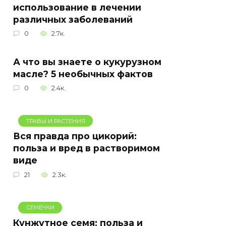
использование в лечении
различных заболеваний
0
2.7к.
А что вы знаете о кукурузном
масле? 5 необычных фактов
0
2.4к.
ТРАВЫ И РАСТЕНИЯ
Вся правда про цикорий:
польза и вред в растворимом
виде
21
2.3к.
СЕМЕЧКИ
Кунжутное семя: польза и