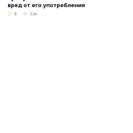
вред от его употребления
9
2.2к.