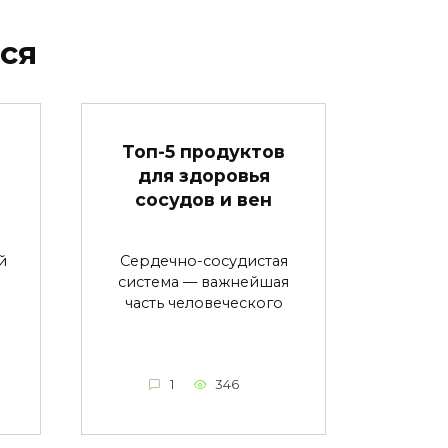
ся
в
Топ-5 продуктов
для здоровья
сосудов и вен
й
Сердечно-сосудистая
система — важнейшая
часть человеческого
1
346