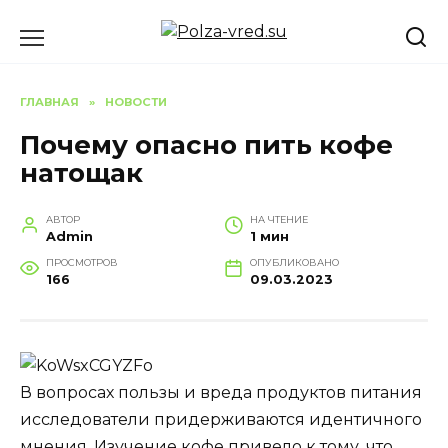
Перейти
к
содержанию
ГЛАВНАЯ
»
НОВОСТИ
Почему опасно пить кофе
натощак
АВТОР
НА ЧТЕНИЕ
Admin
1 мин
ПРОСМОТРОВ
ОПУБЛИКОВАНО
166
09.03.2023
В вопросах пользы и вреда продуктов питания
исследователи придерживаются идентичного
мнения. Изучение кофе привело к тому, что