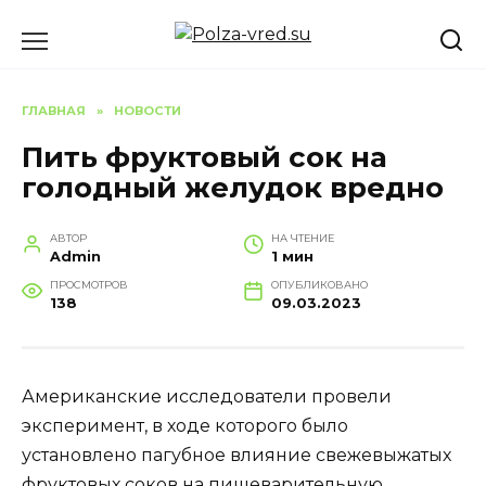
Перейти
к
содержанию
ГЛАВНАЯ
»
НОВОСТИ
Пить фруктовый сок на
голодный желудок вредно
АВТОР
НА ЧТЕНИЕ
Admin
1 мин
ПРОСМОТРОВ
ОПУБЛИКОВАНО
138
09.03.2023
Американские исследователи провели
эксперимент, в ходе которого было
установлено пагубное влияние свежевыжатых
фруктовых соков на пищеварительную