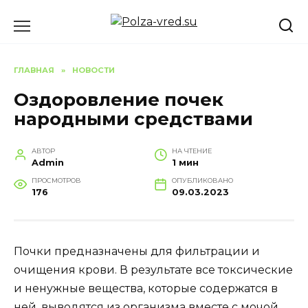
Перейти
к
содержанию
ГЛАВНАЯ
»
НОВОСТИ
Оздоровление почек
народными средствами
АВТОР
НА ЧТЕНИЕ
Admin
1 мин
ПРОСМОТРОВ
ОПУБЛИКОВАНО
176
09.03.2023
Почки предназначены для фильтрации и
очищения крови. В результате все токсические
и ненужные вещества, которые содержатся в
ней, выводятся из организма вместе с мочой.