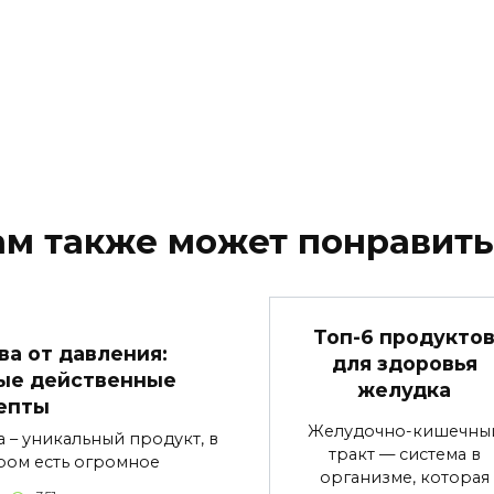
ам также может понравить
Топ-6 продукто
ва от давления:
для здоровья
ые действенные
желудка
епты
Желудочно-кишечны
а – уникальный продукт, в
тракт — система в
ром есть огромное
организме, которая