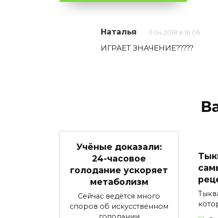
Наталья
11.04.2018 в 16:06
ИГРАЕТ ЗНАЧЕНИЕ?????
В
Учёные доказали:
Тык
24-часовое
сам
голодание ускоряет
рец
метаболизм
Тыкв
Сейчас ведётся много
кото
споров об искусственном
голодании