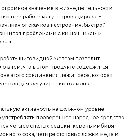
 огромное значение в жизнедеятельности
ки в её работе могут спровоцировать
ачиная от скачков настроения, быстрой
заканчивая проблемами с кишечником и
рови.
ь работу щитовидной железы позволит
о в том, что в этом продукте содержится
ове этого соединения лежит сера, которая
ементов для регулировки гормонов
нальную активность на должном уровне,
 употреблять проверенное народное средство.
тся четыре спелых редьки, корень имбиря
имонного сока, четыре столовых ложки мёда и