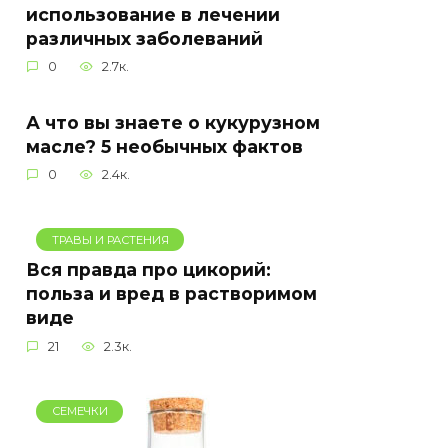
использование в лечении
различных заболеваний
0
2.7к.
А что вы знаете о кукурузном
масле? 5 необычных фактов
0
2.4к.
ТРАВЫ И РАСТЕНИЯ
Вся правда про цикорий:
польза и вред в растворимом
виде
21
2.3к.
СЕМЕЧКИ