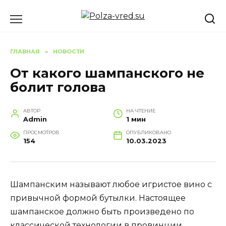
Перейти
к
содержанию
ГЛАВНАЯ
»
НОВОСТИ
От какого шампанского не
болит голова
АВТОР
НА ЧТЕНИЕ
Admin
1 мин
ПРОСМОТРОВ
ОПУБЛИКОВАНО
154
10.03.2023
Шампанским называют любое игристое вино с
привычной формой бутылки. Настоящее
шампанское должно быть произведено по
классической технологии в провинции