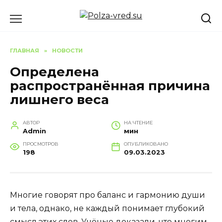
Перейти
к
содержанию
ГЛАВНАЯ
»
НОВОСТИ
Определена
распространённая причина
лишнего веса
АВТОР
НА ЧТЕНИЕ
Admin
мин
ПРОСМОТРОВ
ОПУБЛИКОВАНО
198
09.03.2023
Многие говорят про баланс и гармонию души
и тела, однако, не каждый понимает глубокий
смысл этих слов. Учёные доказали, что многим