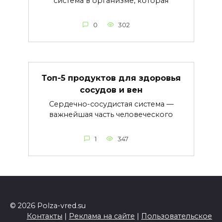
система в организме, которая
0
302
Топ-5 продуктов для здоровья
сосудов и вен
Сердечно-сосудистая система —
важнейшая часть человеческого
1
347
© 2026 Polza-vred.su
Контакты
|
Реклама на сайте
|
Пользовательское