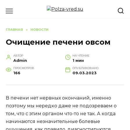
Перейти
к
содержанию
ГЛАВНАЯ
»
НОВОСТИ
Очищение печени овсом
АВТОР
НА ЧТЕНИЕ
Admin
1 мин
ПРОСМОТРОВ
ОПУБЛИКОВАНО
166
09.03.2023
В печени нет нервных окончаний, именно
поэтому мы нередко даже не подозреваем о
том, что с этим органом что-то не так. А когда
начинаются незначительные болевые
ощущения, как правило, диагностируются