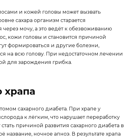
олосами и кожей головы может вызвать
овне сахара организм старается
 через мочу, а это ведёт к обезвоживанию
лос, кожи головы и становится причиной
огут формироваться и другие болезни,
я на всю голову. При недостаточном лечении
ой для зарождения грибка.
 храпа
омом сахарного диабета. При храпе у
слорода к лёгким, что нарушает переработку
стать причиной развития сахарного диабета в
ё название, ночное апноэ. В результате храпа