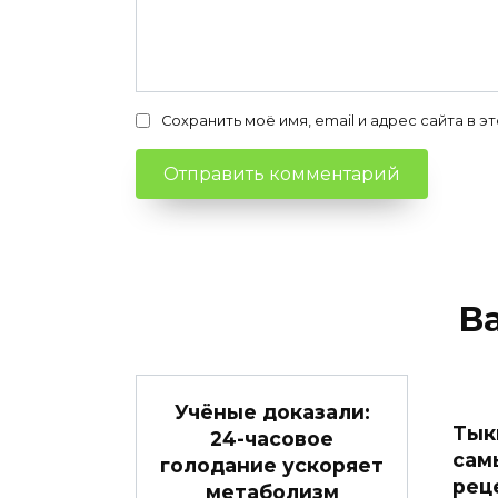
Сохранить моё имя, email и адрес сайта в
В
Учёные доказали:
Тык
24-часовое
сам
голодание ускоряет
рец
метаболизм