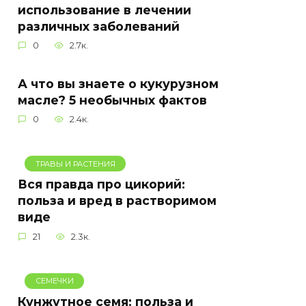
использование в лечении
различных заболеваний
0
2.7к.
А что вы знаете о кукурузном
масле? 5 необычных фактов
0
2.4к.
ТРАВЫ И РАСТЕНИЯ
Вся правда про цикорий:
польза и вред в растворимом
виде
21
2.3к.
СЕМЕЧКИ
Кунжутное семя: польза и