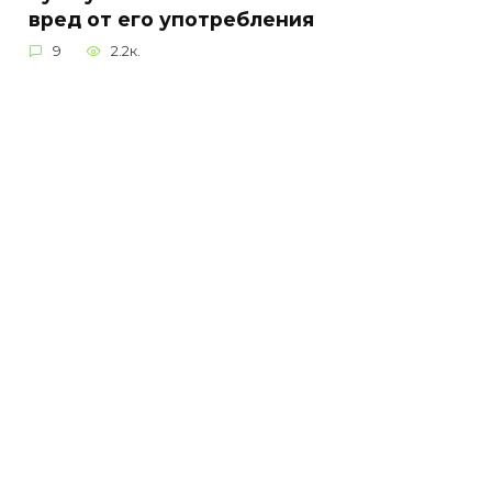
вред от его употребления
9
2.2к.