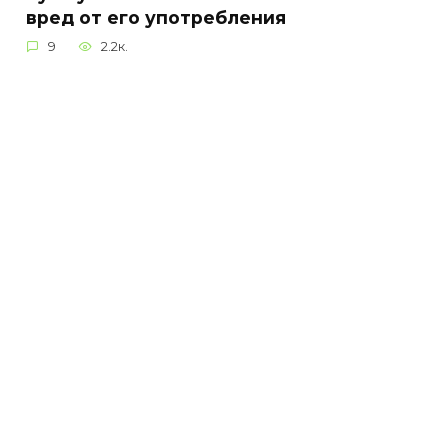
вред от его употребления
9
2.2к.