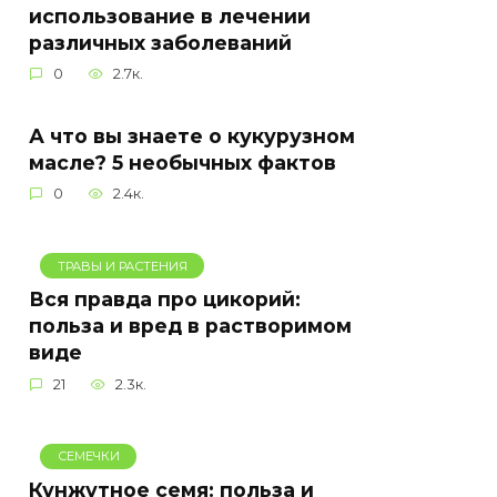
использование в лечении
различных заболеваний
0
2.7к.
А что вы знаете о кукурузном
масле? 5 необычных фактов
0
2.4к.
ТРАВЫ И РАСТЕНИЯ
Вся правда про цикорий:
польза и вред в растворимом
виде
21
2.3к.
СЕМЕЧКИ
Кунжутное семя: польза и