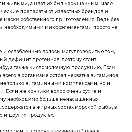
ели живыми, а цвет их был насыщенным, мало
ческие препараты от известных брендов и
е маски собственного приготовления. Ведь без
сы необходимыми микроэлементами просто не
е и ослабленные волосы могут говорить о том,
ный дефицит протеинов, поэтому стоит
рыбу, а также кисломолочную продукцию. Если
 всего в организме острая нехватка витаминов
 не только витаминными комплексами, но и
 Если же кончики волос очень сухие и
анизму необходимо больше ненасыщенных
, содержатся в жирных сортах морской рыбы, в
о и других продуктах.
 ломкими и потеряли жизненный блеск,