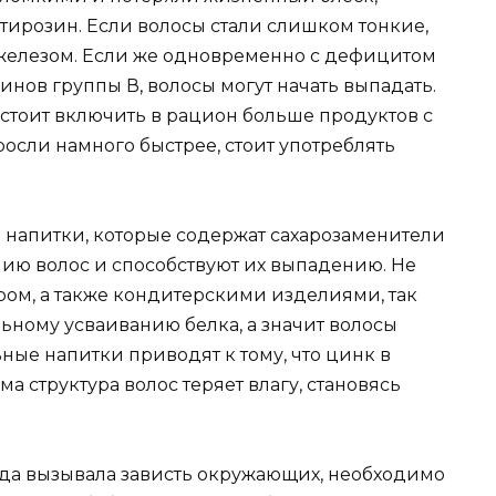
тирозин. Если волосы стали слишком тонкие,
е железом. Если же одновременно с дефицитом
минов группы В, волосы могут начать выпадать.
о стоит включить в рацион больше продуктов с
росли намного быстрее, стоит употреблять
о напитки, которые содержат сахарозаменители
нию волос и способствуют их выпадению. Не
ром, а также кондитерскими изделиями, так
льному усваиванию белка, а значит волосы
ные напитки приводят к тому, что цинк в
ма структура волос теряет влагу, становясь
егда вызывала зависть окружающих, необходимо