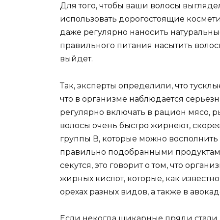
Для того, чтобы ваши волосы выгляд
использовать дорогостоящие космети
даже регулярно наносить натуральны
правильного питания насытить воло
выйдет.
Так, эксперты определили, что тусклы
что в организме наблюдается серьёз
регулярно включать в рацион мясо, 
волосы очень быстро жирнеют, скорее
группы В, которые можно восполнить
правильно подобранными продуктами.
секутся, это говорит о том, что орг
жирных кислот, которые, как известно
орехах разных видов, а также в авокад
Если некогда шикарные пряди стали