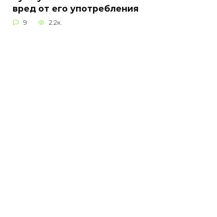
вред от его употребления
9
2.2к.