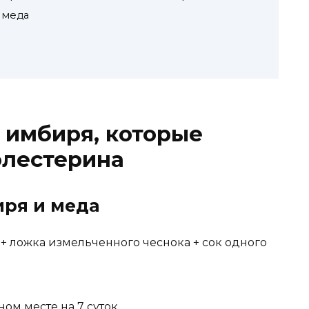
 меда
 имбиря, которые
олестерина
иря и меда
+ ложка измельченного чеснока + сок одного
ом месте на 7 суток.