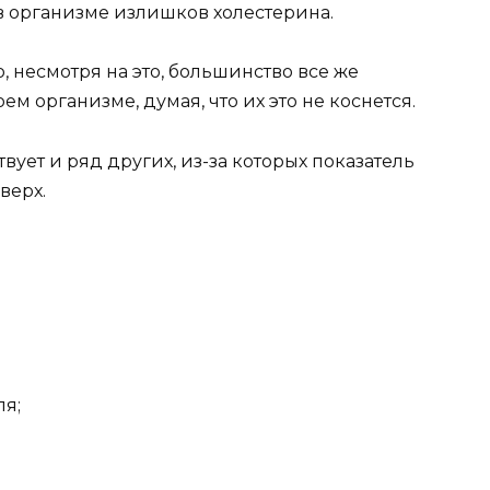
 организме излишков холестерина.
но, несмотря на это, большинство все же
м организме, думая, что их это не коснется.
ет и ряд других, из-за которых показатель
верх.
ля;