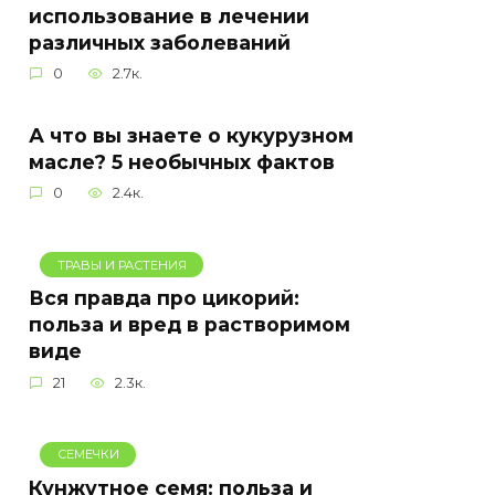
использование в лечении
различных заболеваний
0
2.7к.
А что вы знаете о кукурузном
масле? 5 необычных фактов
0
2.4к.
ТРАВЫ И РАСТЕНИЯ
Вся правда про цикорий:
польза и вред в растворимом
виде
21
2.3к.
СЕМЕЧКИ
Кунжутное семя: польза и