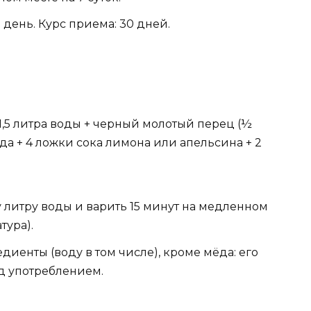
 день. Курс приема: 30 дней.
1,5 литра воды + черный молотый перец (½
да + 4 ложки сока лимона или апельсина + 2
 литру воды и варить 15 минут на медленном
тура).
иенты (воду в том числе), кроме мёда: его
д употреблением.